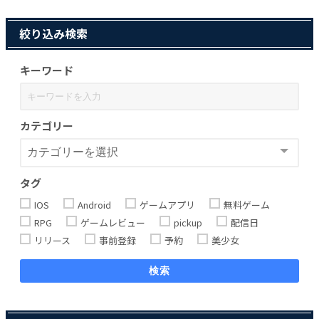
絞り込み検索
キーワード
カテゴリー
タグ
IOS
Android
ゲームアプリ
無料ゲーム
RPG
ゲームレビュー
pickup
配信日
リリース
事前登録
予約
美少女
検索