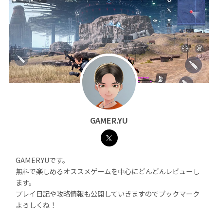
GAMER.YU
GAMER.YUです。
無料で楽しめるオススメゲームを中心にどんどんレビューし
ます。
プレイ日記や攻略情報も公開していきますのでブックマーク
よろしくね！