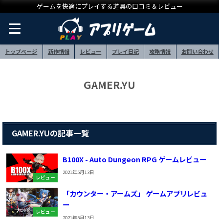
ゲームを快適にプレイする道具の口コミ＆レビュー
トップページ
新作情報
レビュー
プレイ日記
攻略情報
お問い合わせ
GAMER.YU
GAMER.YUの記事一覧
B100X - Auto Dungeon RPG ゲームレビュー
2021年5月13日
レビュー
「カウンター・アームズ」 ゲームアプリレビュ
ー
レビュー
2021年5月13日